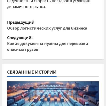
надежность и скорость поставок в условиях
динамичного рынка.
Н
Предыдущий
а
Обзор логистических услуг для бизнеса
Следующий:
в
Какие документы нужны для перевозки
и
опасных грузов
г
а
СВЯЗАННЫЕ ИСТОРИИ
ц
и
я