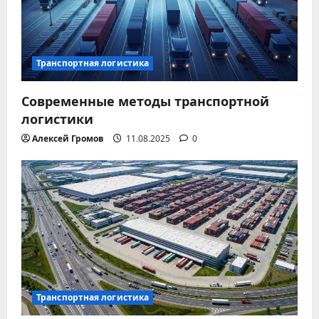
п
о
з
Транспортная логистика
а
Современные методы транспортной
логистики
п
Алексей Громов
11.08.2025
0
и
с
я
м
Транспортная логистика