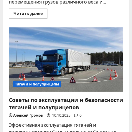
перемещения грузов различного веса и...
Прочитать
Читать далее
больше
о
Услуги
манипулятора
для
погрузки
и
транспортировки
Тягачи и полуприцепы
Советы по эксплуатации и безопасности
тягачей и полуприцепов
Алексей Громов
10.10.2025
0
Эффективная эксплуатация тягачей и