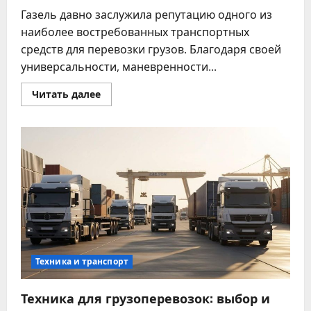
Газель давно заслужила репутацию одного из
наиболее востребованных транспортных
средств для перевозки грузов. Благодаря своей
универсальности, маневренности...
Прочитать
Читать далее
больше
о
Газель
для
перевозки
грузов:
преимущества
и
возможности
Техника и транспорт
Техника для грузоперевозок: выбор и