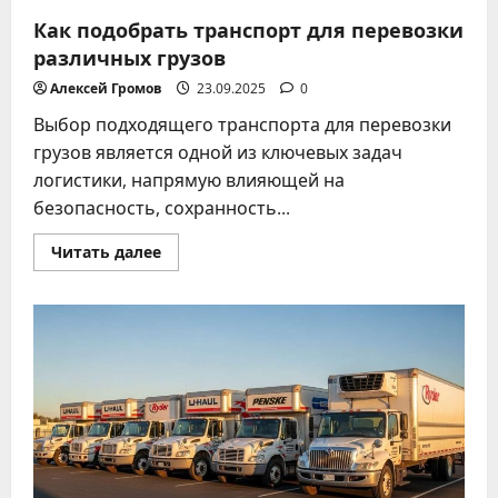
Как подобрать транспорт для перевозки
различных грузов
Алексей Громов
23.09.2025
0
Выбор подходящего транспорта для перевозки
грузов является одной из ключевых задач
логистики, напрямую влияющей на
безопасность, сохранность...
Прочитать
Читать далее
больше
о
Как
подобрать
транспорт
для
перевозки
различных
грузов