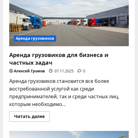
России
Аренда грузовиков
Аренда грузовиков для бизнеса и
частных задач
Алексей Громов
07.11.2025
0
Аренда грузовиков становится все более
востребованной услугой как среди
предпринимателей, так и среди частных лиц,
которым необходимо...
Прочитать
Читать далее
больше
о
Аренда
грузовиков
для