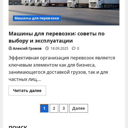
Машины для перевозки
Машины для перевозки: советы по
выбору и эксплуатации
Алексей Громов
18.09.2025
0
Эффективная организация перевозок является
ключевым элементом как для бизнеса,
занимающегося доставкой грузов, так и для
частных лиц,...
Прочитать
Читать далее
больше
о
Машины
Пагинация
для
1
2
3
Далее
перевозки:
советы
записей
по
выбору
и
ПОИСК