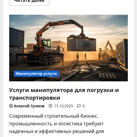
Читать далее
больше
о
Современные
виды
грузового
транспорта
для
бизнеса
Манипулятор услуги
Услуги манипулятора для погрузки и
транспортировки
Алексей Громов
15.10.2025
0
Современный строительный бизнес,
промышленность и логистика требуют
надежных и эффективных решений для