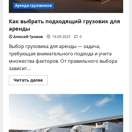
Аренда грузовиков
Как выбрать подходящий грузовик для
аренды
Алексей Громов
19.09.2025
0
Выбор грузовика для аренды — задача,
требующая внимательного подхода и учета
множества факторов. От правильного выбора
зависит...
Прочитать
Читать далее
больше
о
Как
выбрать
подходящий
грузовик
для
аренды