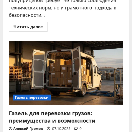
полуприцепов требует не только соблюдения
технических норм, но и грамотного подхода к
безопасности...
Прочитать
Читать далее
больше
о
Советы
по
эксплуатации
и
безопасности
тягачей
и
полуприцепов
Газель перевозки
Газель для перевозки грузов:
преимущества и возможности
Алексей Громов
07.10.2025
0