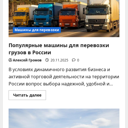
Машины для перевозки
Популярные машины для перевозки
грузов в России
Алексей Громов
20.11.2025
0
В условиях динамичного развития бизнеса и
активной торговой деятельности на территории
России вопрос выбора надежной, удобной и...
Прочитать
Читать далее
больше
о
Популярные
машины
для
перевозки
грузов
в