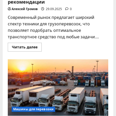
рекомендации
Алексей Громов
29.09.2025
0
Современный рынок предлагает широкий
спектр техники для грузоперевозок, что
позволяет подобрать оптимальное
транспортное средство под любые задачи....
Прочитать
Читать далее
больше
о
Техника
для
грузоперевозок:
выбор
и
рекомендации
Машины для перевозки