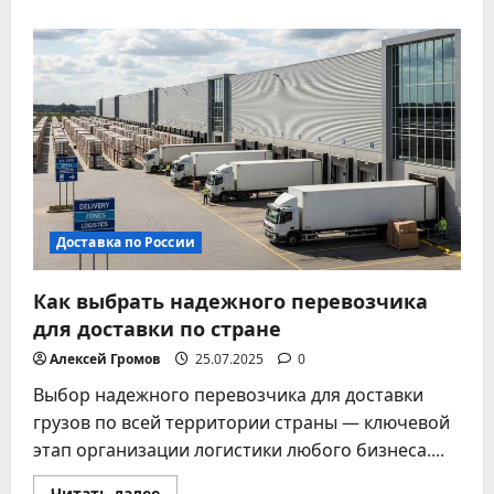
о
Практические
советы
по
организации
доставки
по
России
Доставка по России
Как выбрать надежного перевозчика
для доставки по стране
Алексей Громов
25.07.2025
0
Выбор надежного перевозчика для доставки
грузов по всей территории страны — ключевой
этап организации логистики любого бизнеса....
Прочитать
Читать далее