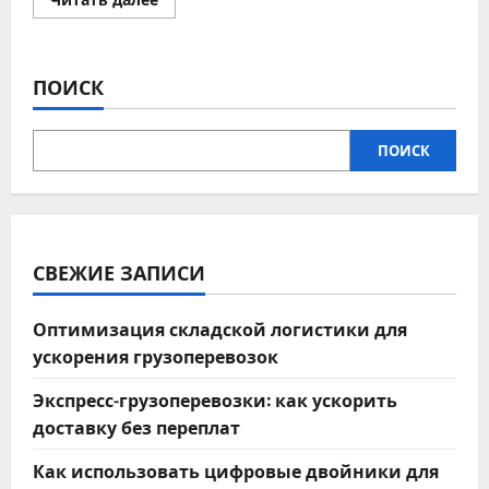
больше
о
Как
выбрать
надежного
ПОИСК
перевозчика
для
доставки
по
стране
ПОИСК
СВЕЖИЕ ЗАПИСИ
Оптимизация складской логистики для
ускорения грузоперевозок
Экспресс-грузоперевозки: как ускорить
доставку без переплат
Как использовать цифровые двойники для