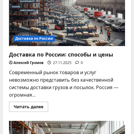
Доставка по России
Доставка по России: способы и цены
Алексей Громов
27.11.2025
0
Современный рынок товаров и услуг
невозможно представить без качественной
системы доставки грузов и посылок. Россия —
огромная...
Прочитать
Читать далее
больше
о
Доставка
по
России:
способы