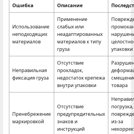
Ошибка
Описание
Последс
Применение
Поврежде
Использование
слабых или
промокан
неподходящих
неадаптированных
нарушен
материалов
материалов к типу
целостно
груза
упаковки
Отсутствие
Разрушен
Неправильная
прокладок,
деформац
фиксация груза
недостаток крепежа
смещени
внутри упаковки
товара
Неправи
Отсутствие
погрузка,
Пренебрежение
предупредительных
поврежд
маркировкой
знаков и
из-за
инструкций
некоррек