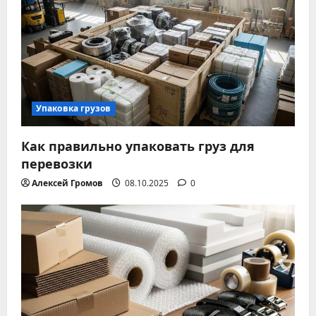
я
п
о
з
Упаковка грузов
а
Как правильно упаковать груз для
п
перевозки
и
Алексей Громов
08.10.2025
0
с
я
м