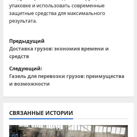
упаковке и использовать современные
защитные средства для максимального
результата.
Н
Предыдущий
а
Доставка грузов: экономия времени и
средств
в
Следующий:
и
Газель для перевозки грузов: преимущества
и возможности
г
а
ц
СВЯЗАННЫЕ ИСТОРИИ
и