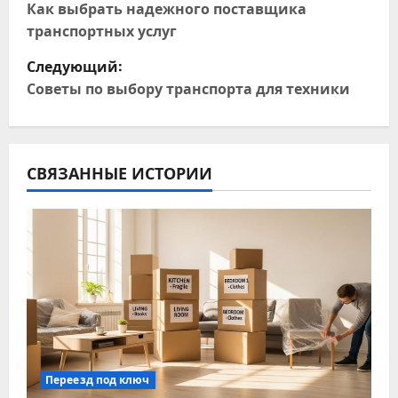
а
Как выбрать надежного поставщика
транспортных услуг
в
Следующий:
и
Советы по выбору транспорта для техники
г
а
СВЯЗАННЫЕ ИСТОРИИ
ц
и
я
п
о
з
Переезд под ключ