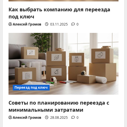
а
Как выбрать компанию для переезда
под ключ
п
Алексей Громов
03.11.2025
0
и
с
я
м
Переезд под ключ
Советы по планированию переезда с
минимальными затратами
Алексей Громов
28.08.2025
0