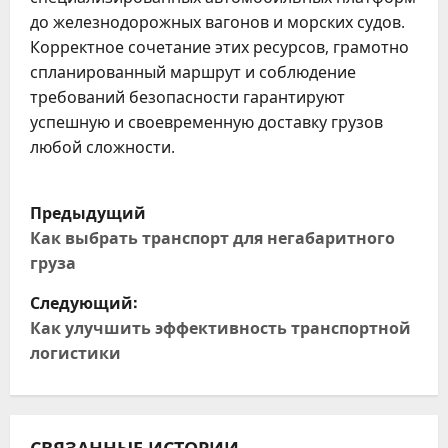
до железнодорожных вагонов и морских судов.
Корректное сочетание этих ресурсов, грамотно
спланированный маршрут и соблюдение
требований безопасности гарантируют
успешную и своевременную доставку грузов
любой сложности.
Н
Предыдущий
а
Как выбрать транспорт для негабаритного
груза
в
Следующий:
и
Как улучшить эффективность транспортной
логистики
г
а
СВЯЗАННЫЕ ИСТОРИИ