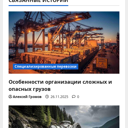
ц
и
я
п
о
з
Специализированные перевозки
а
Особенности организации сложных и
п
опасных грузов
и
Алексей Громов
26.11.2025
0
с
я